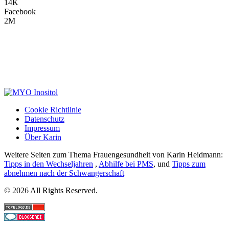
14K
Facebook
2M
Cookie Richtlinie
Datenschutz
Impressum
Über Karin
Weitere Seiten zum Thema Frauengesundheit von Karin Heidmann:
Tipps in den Wechseljahren
,
Abhilfe bei PMS
, und
Tipps zum
abnehmen nach der Schwangerschaft
© 2026 All Rights Reserved.