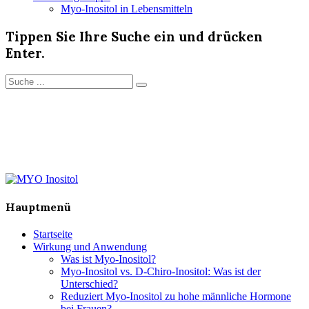
Myo-Inositol in Lebensmitteln
Tippen Sie Ihre Suche ein und drücken
Enter.
Hauptmenü
Startseite
Wirkung und Anwendung
Was ist Myo-Inositol?
Myo-Inositol vs. D-Chiro-Inositol: Was ist der
Unterschied?
Reduziert Myo-Inositol zu hohe männliche Hormone
bei Frauen?