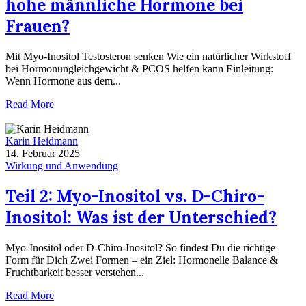
hohe männliche Hormone bei
Frauen?
Mit Myo-Inositol Testosteron senken Wie ein natürlicher Wirkstoff
bei Hormonungleichgewicht & PCOS helfen kann Einleitung:
Wenn Hormone aus dem...
Read More
Karin Heidmann
14. Februar 2025
Wirkung und Anwendung
Teil 2: Myo-Inositol vs. D-Chiro-
Inositol: Was ist der Unterschied?
Myo-Inositol oder D-Chiro-Inositol? So findest Du die richtige
Form für Dich Zwei Formen – ein Ziel: Hormonelle Balance &
Fruchtbarkeit besser verstehen...
Read More