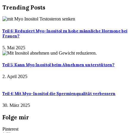
Trending Posts
Teil 6: Reduziert Myo-Inositol zu hohe männliche Hormone bei
Frauen?
5. Mai 2025
Teil 5: Kann Myo Inositol beim Abnehmen unterstützen?
2. April 2025
Teil 4: Mit Myo-Inositol die Spermienqualität verbessern
30. März 2025
Folge mir
Pinterest