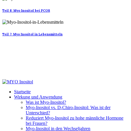
Teil 8: Myo Inositol bei PCOS
Teil 7: Myo Inositol in Lebensmitteln
Startseite
Wirkung und Anwendung
Was ist Myo-Inositol?
Myo-Inositol vs. D-Chiro-Inositol: Was ist der
Unterschied?
Reduziert Myo-Inositol zu hohe männliche Hormone
bei Frauen?
Myo-Inositol in den Wechseljahren