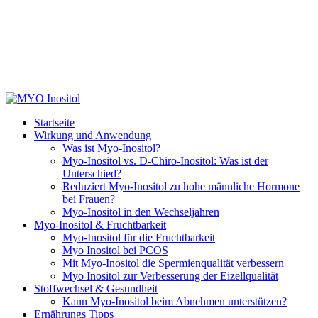
Startseite
Wirkung und Anwendung
Was ist Myo-Inositol?
Myo-Inositol vs. D-Chiro-Inositol: Was ist der
Unterschied?
Reduziert Myo-Inositol zu hohe männliche Hormone
bei Frauen?
Myo-Inositol in den Wechseljahren
Myo-Inositol & Fruchtbarkeit
Myo-Inositol für die Fruchtbarkeit
Myo Inositol bei PCOS
Mit Myo-Inositol die Spermienqualität verbessern
Myo Inositol zur Verbesserung der Eizellqualität
Stoffwechsel & Gesundheit
Kann Myo-Inositol beim Abnehmen unterstützen?
Ernährungs Tipps