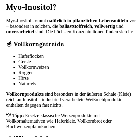
Myo-Inositol?
Myo-Inositol kommt
natürlich in pflanzlichen Lebensmitteln
vor
– besonders in solchen, die
ballaststoffreich
,
vollwertig
und
unverarbeitet
sind. Die höchsten Konzentrationen finden sich in:
🥣
Vollkorngetreide
Haferflocken
Gerste
Vollkornweizen
Roggen
Hirse
Naturreis
Vollkornprodukte
sind besonders in der äußeren Schale (Kleie)
reich an Inositol – industriell verarbeitete Weißmehlprodukte
enthalten dagegen fast nichts.
💡
Tipp:
Ersetze klassische Weizenprodukte mit
Vollkornalternativen wie Haferkleie, Vollkornbrot oder
Buchweizenpfannkuchen.