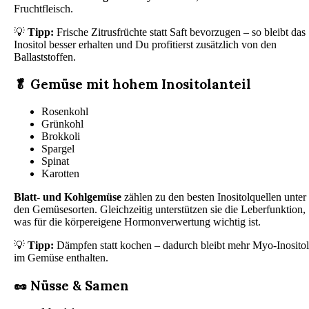
Fruchtfleisch.
💡
Tipp:
Frische Zitrusfrüchte statt Saft bevorzugen – so bleibt das
Inositol besser erhalten und Du profitierst zusätzlich von den
Ballaststoffen.
🥬
Gemüse mit hohem Inositolanteil
Rosenkohl
Grünkohl
Brokkoli
Spargel
Spinat
Karotten
Blatt- und Kohlgemüse
zählen zu den besten Inositolquellen unter
den Gemüsesorten. Gleichzeitig unterstützen sie die Leberfunktion,
was für die körpereigene Hormonverwertung wichtig ist.
💡
Tipp:
Dämpfen statt kochen – dadurch bleibt mehr Myo-Inositol
im Gemüse enthalten.
🥜
Nüsse & Samen