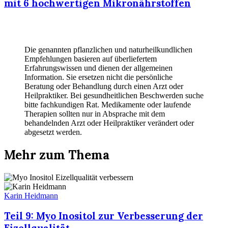
mit 6 hochwertigen Mikronährstoffen
Die genannten pflanzlichen und naturheilkundlichen
Empfehlungen basieren auf überliefertem
Erfahrungswissen und dienen der allgemeinen
Information. Sie ersetzen nicht die persönliche
Beratung oder Behandlung durch einen Arzt oder
Heilpraktiker. Bei gesundheitlichen Beschwerden suche
bitte fachkundigen Rat. Medikamente oder laufende
Therapien sollten nur in Absprache mit dem
behandelnden Arzt oder Heilpraktiker verändert oder
abgesetzt werden.
Mehr zum Thema
Karin Heidmann
Teil 9: Myo Inositol zur Verbesserung der