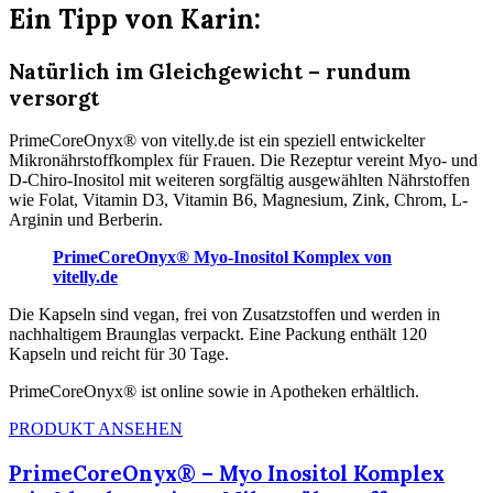
Ein Tipp von Karin:
Natürlich im Gleichgewicht – rundum
versorgt
PrimeCoreOnyx® von vitelly.de ist ein speziell entwickelter
Mikronährstoffkomplex für Frauen. Die Rezeptur vereint Myo- und
D-Chiro-Inositol mit weiteren sorgfältig ausgewählten Nährstoffen
wie Folat, Vitamin D3, Vitamin B6, Magnesium, Zink, Chrom, L-
Arginin und Berberin.
PrimeCoreOnyx® Myo-Inositol Komplex von
vitelly.de
Die Kapseln sind vegan, frei von Zusatzstoffen und werden in
nachhaltigem Braunglas verpackt. Eine Packung enthält 120
Kapseln und reicht für 30 Tage.
PrimeCoreOnyx® ist online sowie in Apotheken erhältlich.
PRODUKT ANSEHEN
PrimeCoreOnyx® – Myo Inositol Komplex