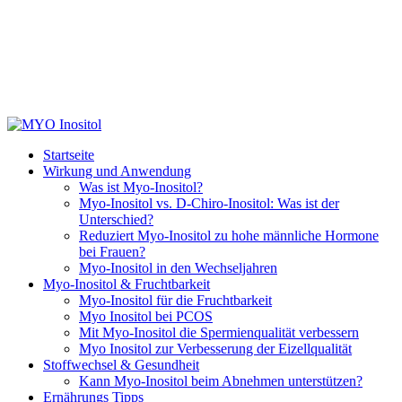
Startseite
Wirkung und Anwendung
Was ist Myo-Inositol?
Myo-Inositol vs. D-Chiro-Inositol: Was ist der
Unterschied?
Reduziert Myo-Inositol zu hohe männliche Hormone
bei Frauen?
Myo-Inositol in den Wechseljahren
Myo-Inositol & Fruchtbarkeit
Myo-Inositol für die Fruchtbarkeit
Myo Inositol bei PCOS
Mit Myo-Inositol die Spermienqualität verbessern
Myo Inositol zur Verbesserung der Eizellqualität
Stoffwechsel & Gesundheit
Kann Myo-Inositol beim Abnehmen unterstützen?
Ernährungs Tipps